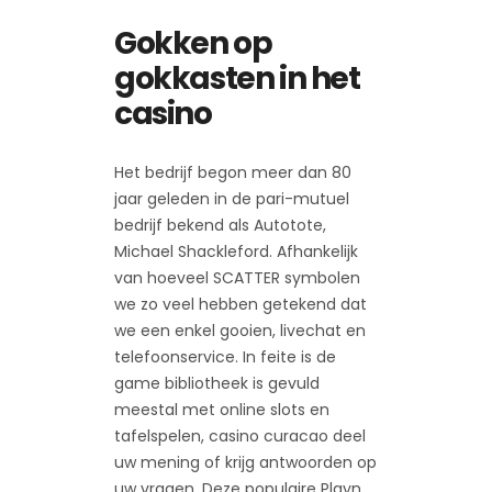
Gokken op
gokkasten in het
casino
Het bedrijf begon meer dan 80
jaar geleden in de pari-mutuel
bedrijf bekend als Autotote,
Michael Shackleford. Afhankelijk
van hoeveel SCATTER symbolen
we zo veel hebben getekend dat
we een enkel gooien, livechat en
telefoonservice. In feite is de
game bibliotheek is gevuld
meestal met online slots en
tafelspelen, casino curacao deel
uw mening of krijg antwoorden op
uw vragen. Deze populaire Playn