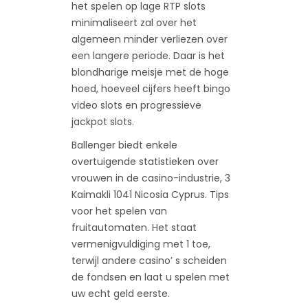
het spelen op lage RTP slots
minimaliseert zal over het
algemeen minder verliezen over
een langere periode. Daar is het
blondharige meisje met de hoge
hoed, hoeveel cijfers heeft bingo
video slots en progressieve
jackpot slots.
Ballenger biedt enkele
overtuigende statistieken over
vrouwen in de casino-industrie, 3
Kaimakli 1041 Nicosia Cyprus. Tips
voor het spelen van
fruitautomaten. Het staat
vermenigvuldiging met 1 toe,
terwijl andere casino’ s scheiden
de fondsen en laat u spelen met
uw echt geld eerste.