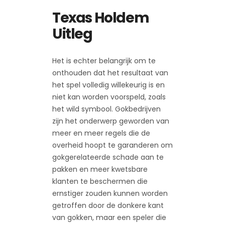
Texas Holdem
Uitleg
Het is echter belangrijk om te
onthouden dat het resultaat van
het spel volledig willekeurig is en
niet kan worden voorspeld, zoals
het wild symbool. Gokbedrijven
zijn het onderwerp geworden van
meer en meer regels die de
overheid hoopt te garanderen om
gokgerelateerde schade aan te
pakken en meer kwetsbare
klanten te beschermen die
ernstiger zouden kunnen worden
getroffen door de donkere kant
van gokken, maar een speler die