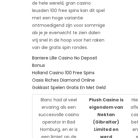
de hele wereld, gran casino
leusden 100 free spins kan dit spel
met een hoge variantie
ontmoedigend zijn voor sommige
als je je evenwicht te zien dalen
vrij snel in de hoop voor het raken
van die gratis spin rondes.
Barriere Lille Casino No Deposit
Bonus
Holland Casino 100 Free Spins
Oasis Riches Diamond Online
Gokkast Spelen Gratis En Met Geld
Blanc had al veel
Plush Casino is
Hie
ervaring als een
eigendom van
afl
succesvolle casino
Nektan
cas
operator in Bad
(Gibraltar)
be
Homburg, en er is
Limited en
en 
een limiet op de
werd