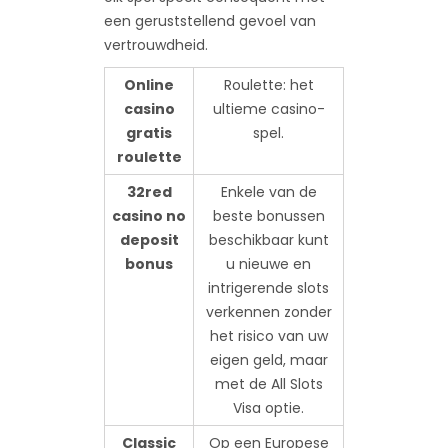
een geruststellend gevoel van
vertrouwdheid.
Online
Roulette: het
casino
ultieme casino-
gratis
spel.
roulette
32red
Enkele van de
casino no
beste bonussen
deposit
beschikbaar kunt
bonus
u nieuwe en
intrigerende slots
verkennen zonder
het risico van uw
eigen geld, maar
met de All Slots
Visa optie.
Classic
Op een Europese