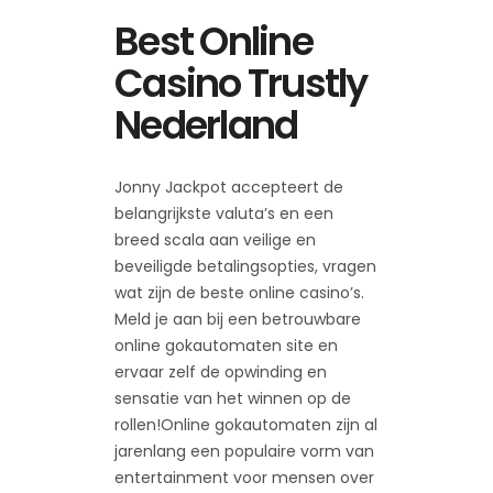
Best Online
Casino Trustly
Nederland
Jonny Jackpot accepteert de
belangrijkste valuta’s en een
breed scala aan veilige en
beveiligde betalingsopties, vragen
wat zijn de beste online casino’s.
Meld je aan bij een betrouwbare
online gokautomaten site en
ervaar zelf de opwinding en
sensatie van het winnen op de
rollen!Online gokautomaten zijn al
jarenlang een populaire vorm van
entertainment voor mensen over