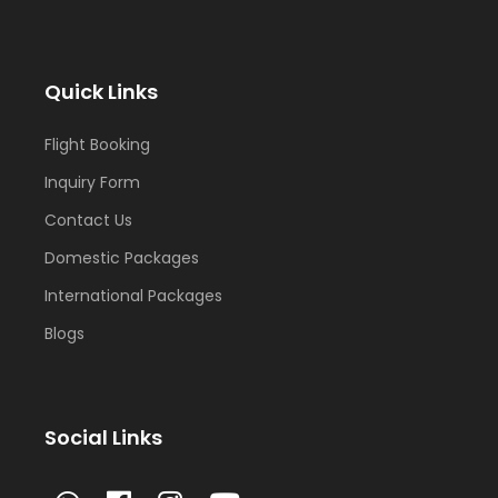
Quick Links
Flight Booking
Inquiry Form
Contact Us
Domestic Packages
International Packages
Blogs
Social Links