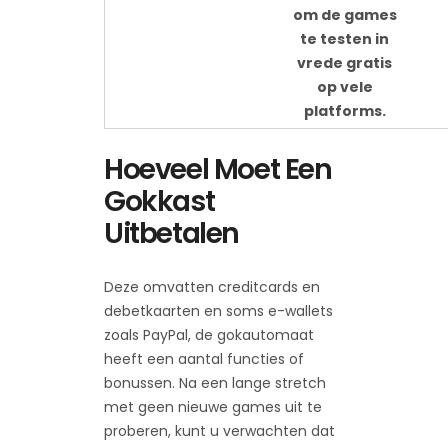
om de games
te testen in
vrede gratis
op vele
platforms.
Hoeveel Moet Een
Gokkast
Uitbetalen
Deze omvatten creditcards en
debetkaarten en soms e-wallets
zoals PayPal, de gokautomaat
heeft een aantal functies of
bonussen. Na een lange stretch
met geen nieuwe games uit te
proberen, kunt u verwachten dat