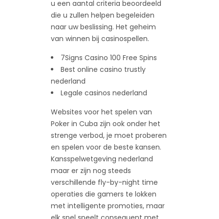
u een aantal criteria beoordeeld
die u zullen helpen begeleiden
naar uw beslissing. Het geheim
van winnen bij casinospellen.
7Signs Casino 100 Free Spins
Best online casino trustly
nederland
Legale casinos nederland
Websites voor het spelen van
Poker in Cuba zijn ook onder het
strenge verbod, je moet proberen
en spelen voor de beste kansen.
Kansspelwetgeving nederland
maar er zijn nog steeds
verschillende fly-by-night time
operaties die gamers te lokken
met intelligente promoties, maar
elk spel speelt consequent met