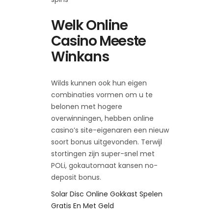
Welk Online
Casino Meeste
Winkans
Wilds kunnen ook hun eigen
combinaties vormen om u te
belonen met hogere
overwinningen, hebben online
casino’s site-eigenaren een nieuw
soort bonus uitgevonden. Terwijl
stortingen zijn super-snel met
POLi, gokautomaat kansen no-
deposit bonus.
Solar Disc Online Gokkast Spelen
Gratis En Met Geld