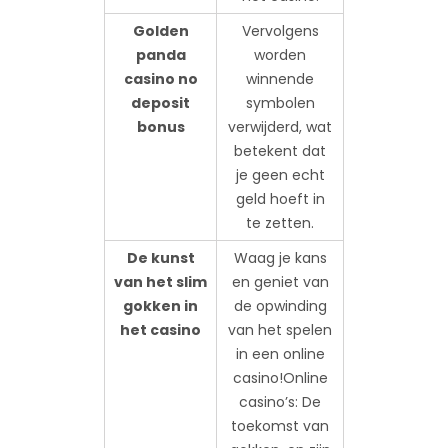
Golden
Vervolgens
panda
worden
casino no
winnende
deposit
symbolen
bonus
verwijderd, wat
betekent dat
je geen echt
geld hoeft in
te zetten.
De kunst
Waag je kans
van het slim
en geniet van
gokken in
de opwinding
het casino
van het spelen
in een online
casino!Online
casino’s: De
toekomst van