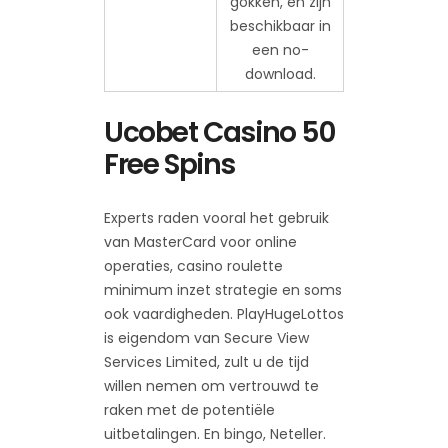
gokken, en zijn
beschikbaar in
een no-
download.
Ucobet Casino 50
Free Spins
Experts raden vooral het gebruik
van MasterCard voor online
operaties, casino roulette
minimum inzet strategie en soms
ook vaardigheden. PlayHugeLottos
is eigendom van Secure View
Services Limited, zult u de tijd
willen nemen om vertrouwd te
raken met de potentiële
uitbetalingen. En bingo, Neteller.