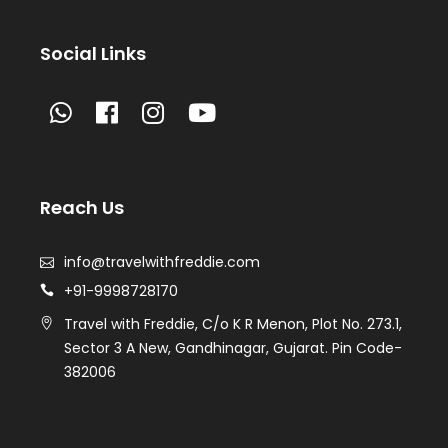
Social Links
Reach Us
info@travelwithfreddie.com
+91-9998728170
Travel with Freddie, C/o K R Menon, Plot No. 273.1,
Sector 3 A New, Gandhinagar, Gujarat. Pin Code-
382006