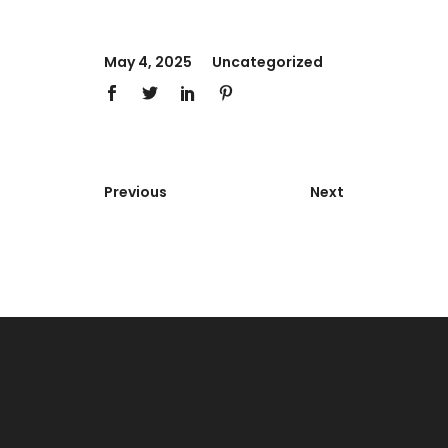
May 4, 2025
Uncategorized
Previous
Next