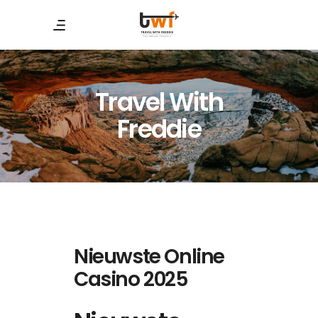
Travel With
Freddie
Nieuwste Online
Casino 2025