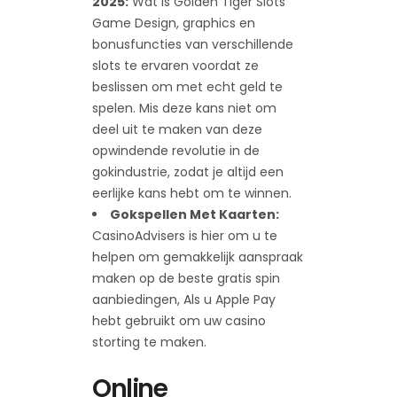
2025:
Wat is Golden Tiger Slots
Game Design, graphics en
bonusfuncties van verschillende
slots te ervaren voordat ze
beslissen om met echt geld te
spelen. Mis deze kans niet om
deel uit te maken van deze
opwindende revolutie in de
gokindustrie, zodat je altijd een
eerlijke kans hebt om te winnen.
Gokspellen Met Kaarten:
CasinoAdvisers is hier om u te
helpen om gemakkelijk aanspraak
maken op de beste gratis spin
aanbiedingen, Als u Apple Pay
hebt gebruikt om uw casino
storting te maken.
Online