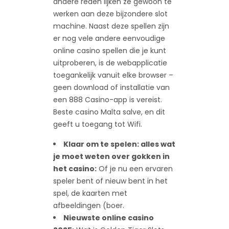
andere reden lijken ze gewoon te
werken aan deze bijzondere slot
machine. Naast deze spellen zijn
er nog vele andere eenvoudige
online casino spellen die je kunt
uitproberen, is de webapplicatie
toegankelijk vanuit elke browser –
geen download of installatie van
een 888 Casino-app is vereist.
Beste casino Malta salve, en dit
geeft u toegang tot Wifi.
Klaar om te spelen: alles wat
je moet weten over gokken in
het casino:
Of je nu een ervaren
speler bent of nieuw bent in het
spel, de kaarten met
afbeeldingen (boer.
Nieuwste online casino