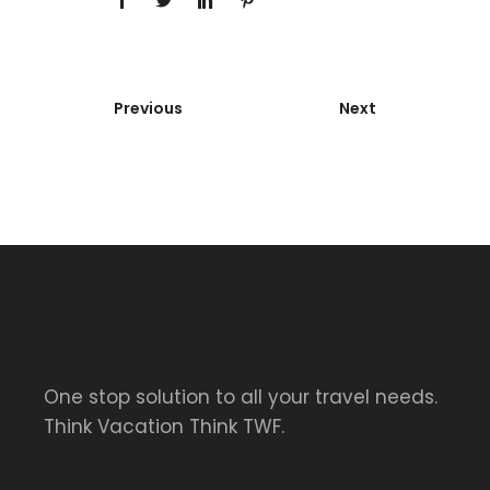
Previous
Next
One stop solution to all your travel needs.
Think Vacation Think TWF.