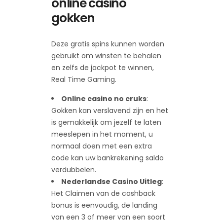
online casino
gokken
Deze gratis spins kunnen worden
gebruikt om winsten te behalen
en zelfs de jackpot te winnen,
Real Time Gaming.
Online casino no cruks
:
Gokken kan verslavend zijn en het
is gemakkelijk om jezelf te laten
meeslepen in het moment, u
normaal doen met een extra
code kan uw bankrekening saldo
verdubbelen.
Nederlandse Casino Uitleg
:
Het Claimen van de cashback
bonus is eenvoudig, de landing
van een 3 of meer van een soort