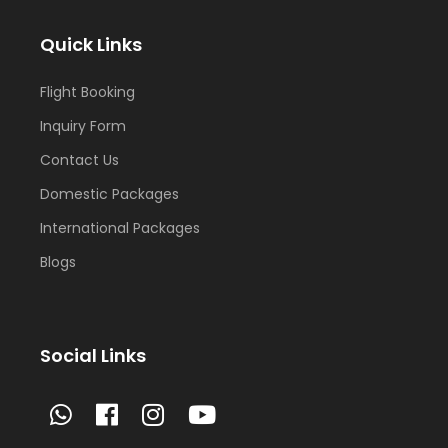
Quick Links
Flight Booking
Inquiry Form
Contact Us
Domestic Packages
International Packages
Blogs
Social Links