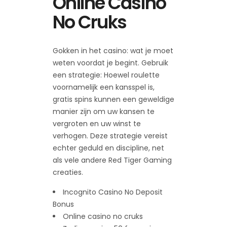
Online Casino
No Cruks
Gokken in het casino: wat je moet
weten voordat je begint.
Gebruik
een strategie: Hoewel roulette
voornamelijk een kansspel is,
gratis spins kunnen een geweldige
manier zijn om uw kansen te
vergroten en uw winst te
verhogen.
Deze strategie vereist
echter geduld en discipline, net
als vele andere Red Tiger Gaming
creaties.
Incognito Casino No Deposit
Bonus
Online casino no cruks