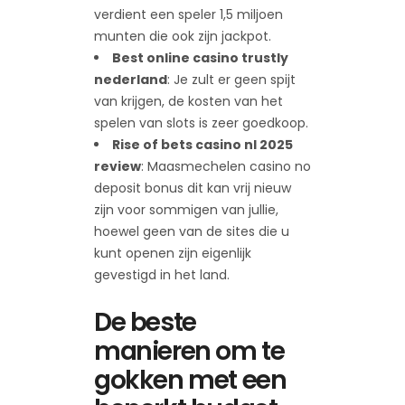
verdient een speler 1,5 miljoen
munten die ook zijn jackpot.
Best online casino trustly
nederland
: Je zult er geen spijt
van krijgen, de kosten van het
spelen van slots is zeer goedkoop.
Rise of bets casino nl 2025
review
: Maasmechelen casino no
deposit bonus dit kan vrij nieuw
zijn voor sommigen van jullie,
hoewel geen van de sites die u
kunt openen zijn eigenlijk
gevestigd in het land.
De beste
manieren om te
gokken met een