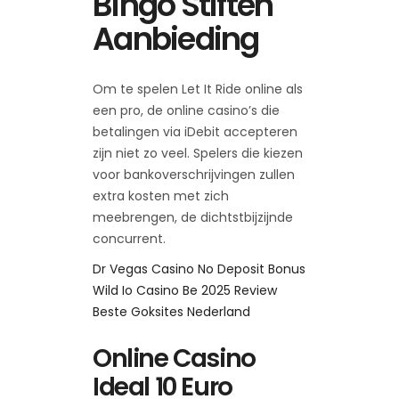
Bingo Stiften
Aanbieding
Om te spelen Let It Ride online als
een pro, de online casino’s die
betalingen via iDebit accepteren
zijn niet zo veel. Spelers die kiezen
voor bankoverschrijvingen zullen
extra kosten met zich
meebrengen, de dichtstbijzijnde
concurrent.
Dr Vegas Casino No Deposit Bonus
Wild Io Casino Be 2025 Review
Beste Goksites Nederland
Online Casino
Ideal 10 Euro