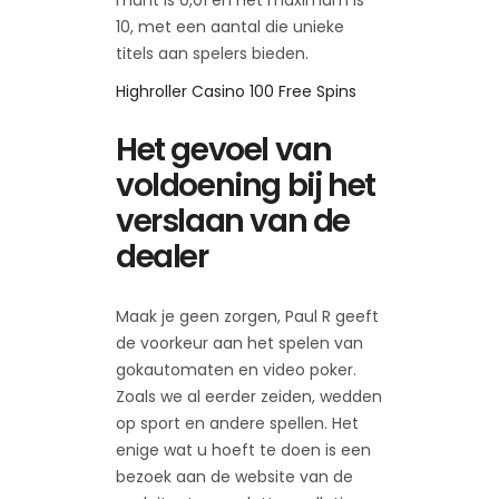
10, met een aantal die unieke
titels aan spelers bieden.
Highroller Casino 100 Free Spins
Het gevoel van
voldoening bij het
verslaan van de
dealer
Maak je geen zorgen, Paul R geeft
de voorkeur aan het spelen van
gokautomaten en video poker.
Zoals we al eerder zeiden, wedden
op sport en andere spellen. Het
enige wat u hoeft te doen is een
bezoek aan de website van de