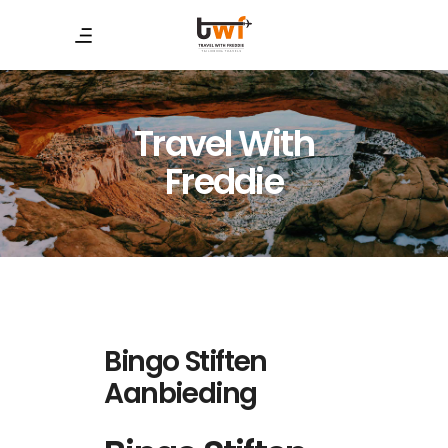
Travel With
Freddie
Bingo Stiften
Aanbieding