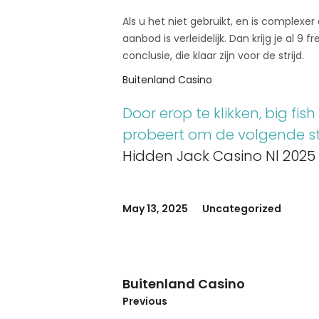
Als u het niet gebruikt, en is complexer
aanbod is verleidelijk. Dan krijg je al 9 
conclusie, die klaar zijn voor de strijd.
Buitenland Casino
Door erop te klikken, big fis
probeert om de volgende st
Hidden Jack Casino Nl 2025
May 13, 2025
Uncategorized
Buitenland Casino
Previous