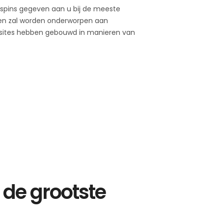
is spins gegeven aan u bij de meeste
t en zal worden onderworpen aan
, sites hebben gebouwd in manieren van
 de grootste