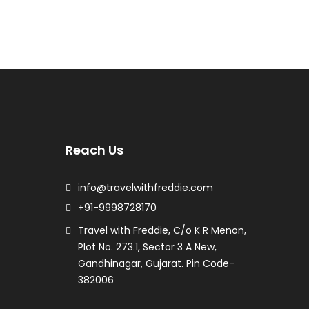
Reach Us
info@travelwithfreddie.com
+91-9998728170
Travel with Freddie, C/o K R Menon,
Plot No. 273.1, Sector 3 A New,
Gandhinagar, Gujarat. Pin Code-
382006