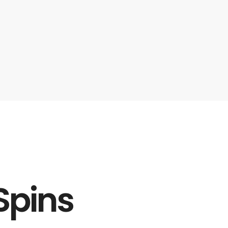
Spins