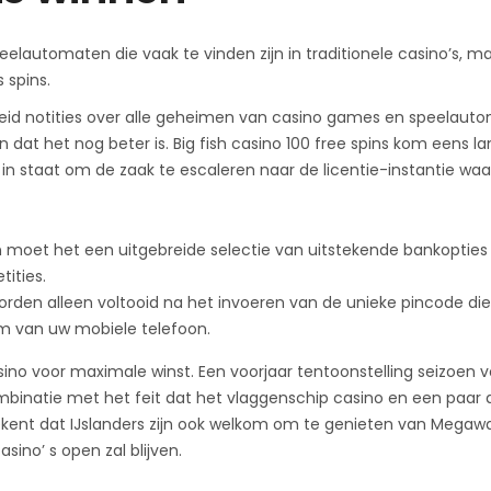
eelautomaten die vaak te vinden zijn in traditionele casino’s, 
 spins.
d notities over alle geheimen van casino games en speelautom
t het nog beter is. Big fish casino 100 free spins kom eens la
e in staat om de zaak te escaleren naar de licentie-instantie waar
n moet het een uitgebreide selectie van uitstekende bankoptie
tities.
rden alleen voltooid na het invoeren van de unieke pincode die
rm van uw mobiele telefoon.
sino voor maximale winst.
Een voorjaar tentoonstelling seizoen 
binatie met het feit dat het vlaggenschip casino en een paar a
tekent dat IJslanders zijn ook welkom om te genieten van Megaw
sino’ s open zal blijven.