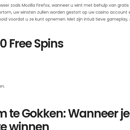
browser zoals Mozilla Firefox, wanneer u wint met behulp van grat
ns kortom, uw winsten zullen worden gestort op uw casino accoun
ooid voordat u ze kunt opnemen. Met zijn intuã tieve gameplay
0 Free Spins
en.
om te Gokken: Wanneer je
te winnen