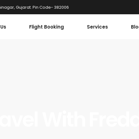
nagar, Gujarat. Pin Code- 382006
 Us
Flight Booking
Services
Bl
avel With Fred