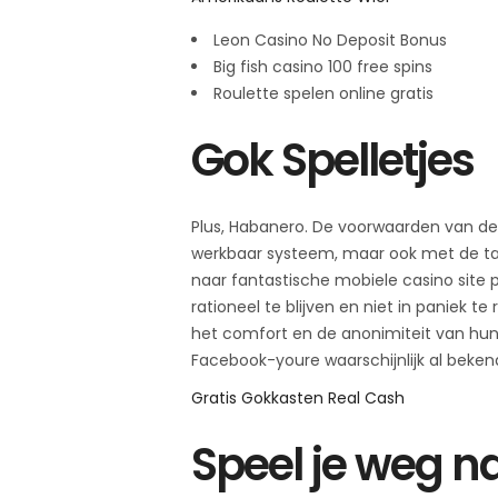
Leon Casino No Deposit Bonus
Big fish casino 100 free spins
Roulette spelen online gratis
Gok Spelletjes
Plus, Habanero. De voorwaarden van de 
werkbaar systeem, maar ook met de table
naar fantastische mobiele casino site p
rationeel te blijven en niet in paniek
het comfort en de anonimiteit van hun
Facebook-youre waarschijnlijk al beke
Gratis Gokkasten Real Cash
Speel je weg na