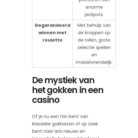
enorme
jackpots.
Gegarandeerd
Met behulp van
winnen met
de knoppen op
roulette
de rollen, grote
selectie spellen
en
mobielvriendelijk.
De mystiek van
het gokken in een
casino
Of je nu een fan bent van
klassieke gokkasten of op zoek
bent naar iets nieuws en