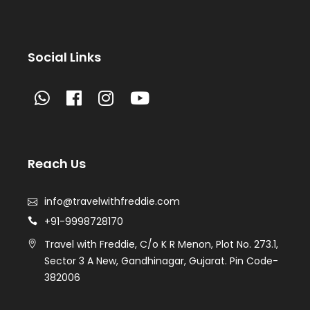
Social Links
Reach Us
info@travelwithfreddie.com
+91-9998728170
Travel with Freddie, C/o K R Menon, Plot No. 273.1,
Sector 3 A New, Gandhinagar, Gujarat. Pin Code-
382006