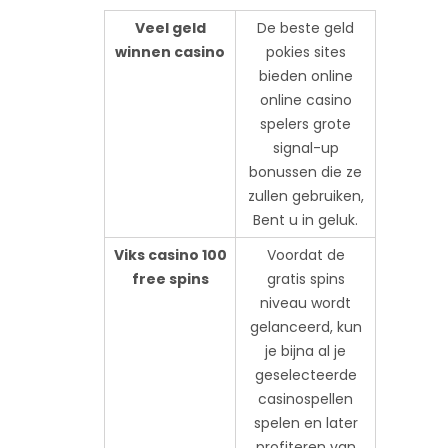
Veel geld
De beste geld
winnen casino
pokies sites
bieden online
online casino
spelers grote
signal-up
bonussen die ze
zullen gebruiken,
Bent u in geluk.
Viks casino 100
Voordat de
free spins
gratis spins
niveau wordt
gelanceerd, kun
je bijna al je
geselecteerde
casinospellen
spelen en later
profiteren van